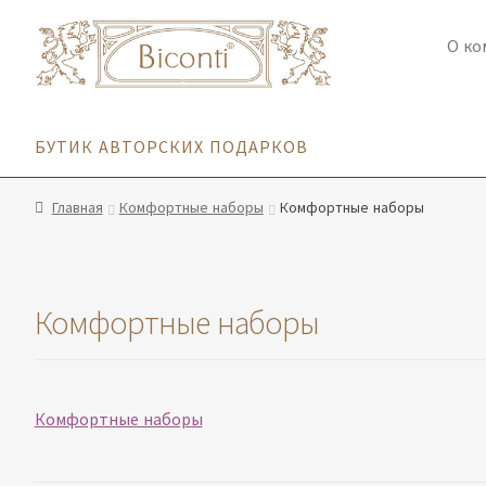
Перейти
Перейти
О ко
к
к
навигации
содержимому
БУТИК АВТОРСКИХ ПОДАРКОВ
Главная
Комфортные наборы
Комфортные наборы
Комфортные наборы
Комфортные наборы