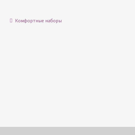
Навигация
Предыдущий:
Комфортные наборы
по
записям